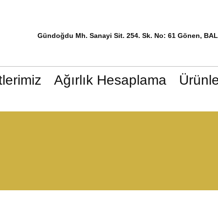
Gündoğdu Mh. Sanayi Sit. 254. Sk. No: 61 Gönen, BA
lerimiz
Ağırlık Hesaplama
Ürünle
Kapı Sacları
Kare Kapı Sacları
Kare Kapı Sacları
Kare Kapı Sacları
Kar