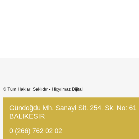
A184
A1
Kare Kapı Sacları
Kare 
A177
A1
© Tüm Hakları Saklıdır - Hiçyılmaz Dijital
Gündoğdu Mh. Sanayi Sit. 254. Sk. No: 61
BALIKESİR
0 (266) 762 02 02