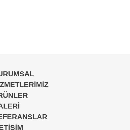
179
A178
URUMSAL
İZMETLERİMİZ
RÜNLER
ALERİ
EFERANSLAR
LETİŞİM