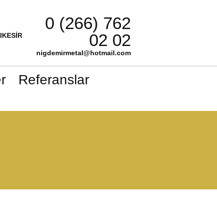
0 (266) 762
02 02
LIKESİR
nigdemirmetal@hotmail.com
r
Referanslar
e Kapı Sacları
Kare Kapı Sacları