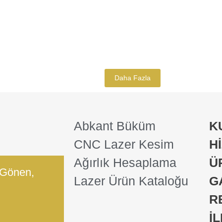
83
A182
A181
A180
A
Kapı Sacları
76
Daha Fazla
Abkant Büküm
K
CNC Lazer Kesim
H
Ağırlık Hesaplama
Ü
 Gönen,
Lazer Ürün Kataloğu
G
R
İ