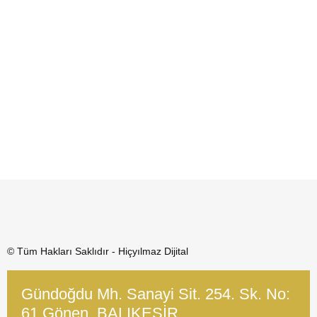
© Tüm Hakları Saklıdır - Hiçyılmaz Dijital
Gündoğdu Mh. Sanayi Sit. 254. Sk. No:
61 Gönen, BALIKESİR