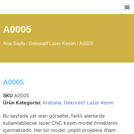
Ağır
A0005
Ana Sayfa
/
Dekoratif Lazer Kesim
/ A0005
A0005
SKU
A0005
Ürün Kategorisi:
Arabalar
,
Dekoratif Lazer Kesim
Bu sayfada yer alan görseller, farklı alanlarda
kullanılabilecek lazer CNC kesim model örneklerini
içermektedir. Her bir model, çeşitli projelere ilham