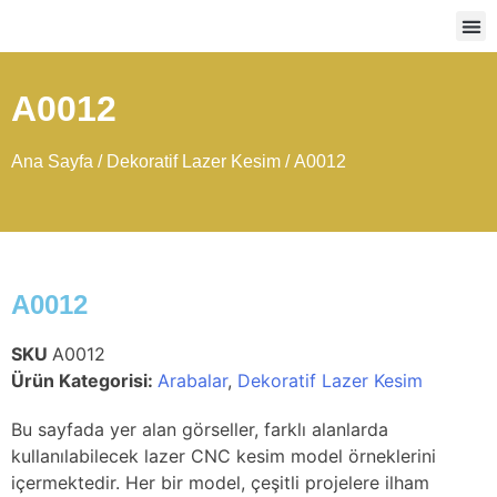
Ağır
A0012
Ana Sayfa
/
Dekoratif Lazer Kesim
/ A0012
A0012
SKU
A0012
Ürün Kategorisi:
Arabalar
,
Dekoratif Lazer Kesim
Bu sayfada yer alan görseller, farklı alanlarda
kullanılabilecek lazer CNC kesim model örneklerini
içermektedir. Her bir model, çeşitli projelere ilham