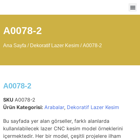
Ağır
A0078-2
Ana Sayfa
/
Dekoratif Lazer Kesim
/ A0078-2
A0078-2
SKU
A0078-2
Ürün Kategorisi:
Arabalar
,
Dekoratif Lazer Kesim
Bu sayfada yer alan görseller, farklı alanlarda
kullanılabilecek lazer CNC kesim model örneklerini
içermektedir. Her bir model, çeşitli projelere ilham