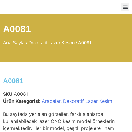
Ağır
A0081
Ana Sayfa
/
Dekoratif Lazer Kesim
/ A0081
A0081
SKU
A0081
Ürün Kategorisi:
Arabalar
,
Dekoratif Lazer Kesim
Bu sayfada yer alan görseller, farklı alanlarda
kullanılabilecek lazer CNC kesim model örneklerini
içermektedir. Her bir model, çeşitli projelere ilham