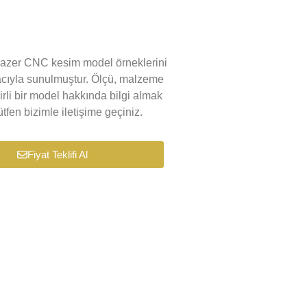
k lazer CNC kesim model örneklerini
macıyla sunulmuştur. Ölçü, malzeme
lirli bir model hakkında bilgi almak
tfen bizimle iletişime geçiniz.
Fiyat Teklifi Al