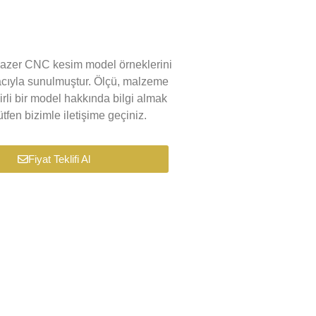
k lazer CNC kesim model örneklerini
macıyla sunulmuştur. Ölçü, malzeme
lirli bir model hakkında bilgi almak
tfen bizimle iletişime geçiniz.
Fiyat Teklifi Al