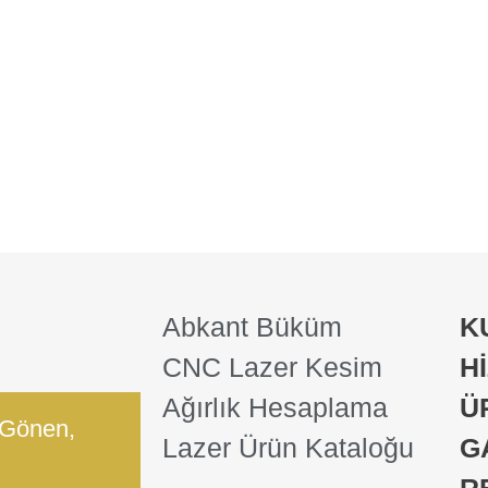
Abkant Büküm
K
CNC Lazer Kesim
H
Ağırlık Hesaplama
Ü
 Gönen,
Lazer Ürün Kataloğu
G