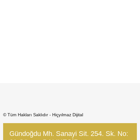
© Tüm Hakları Saklıdır - Hiçyılmaz Dijital
Gündoğdu Mh. Sanayi Sit. 254. Sk. No: