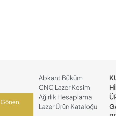
Abkant Büküm
K
CNC Lazer Kesim
H
Ağırlık Hesaplama
Ü
1 Gönen,
Lazer Ürün Kataloğu
G