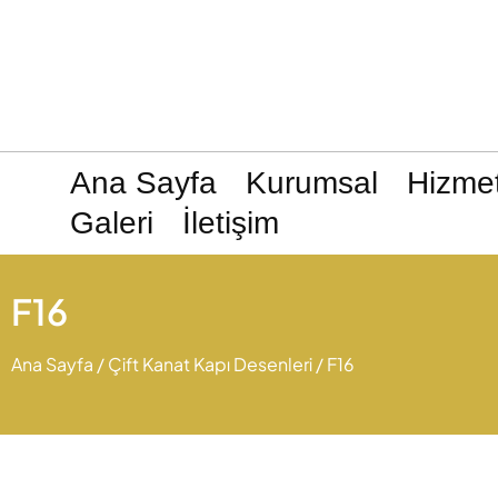
Ana Sayfa
Kurumsal
Hizmet
Galeri
İletişim
F16
Ana Sayfa
/
Çift Kanat Kapı Desenleri
/ F16