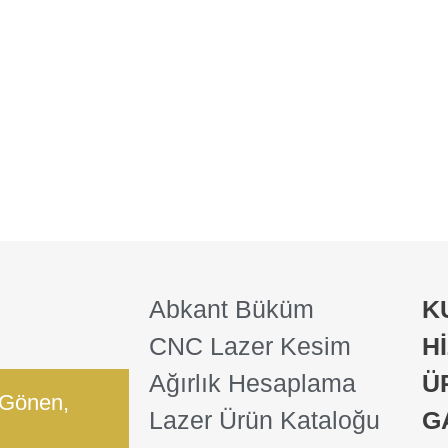
Abkant Büküm
K
CNC Lazer Kesim
H
Ağırlık Hesaplama
Ü
 Gönen,
Lazer Ürün Kataloğu
G