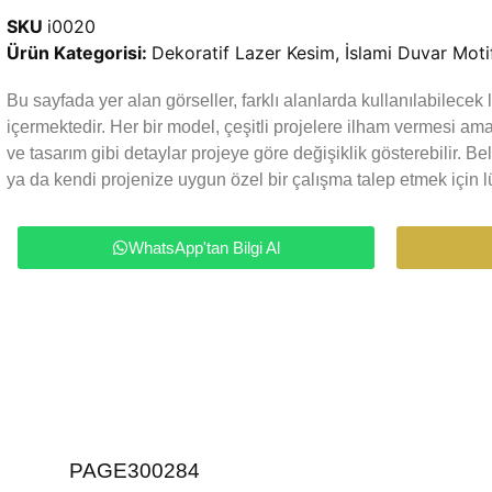
SKU
i0020
Ürün Kategorisi:
Dekoratif Lazer Kesim
,
İslami Duvar Motif
Bu sayfada yer alan görseller, farklı alanlarda kullanılabilece
içermektedir. Her bir model, çeşitli projelere ilham vermesi a
ve tasarım gibi detaylar projeye göre değişiklik gösterebilir. Be
ya da kendi projenize uygun özel bir çalışma talep etmek için lü
WhatsApp'tan Bilgi Al
PAGE300284