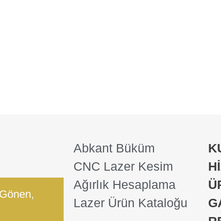
Abkant Büküm
K
CNC Lazer Kesim
H
Ağırlık Hesaplama
Ü
 Gönen,
Lazer Ürün Kataloğu
G