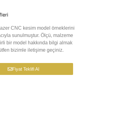
leri
k lazer CNC kesim model örneklerini
macıyla sunulmuştur. Ölçü, malzeme
lirli bir model hakkında bilgi almak
tfen bizimle iletişime geçiniz.
Fiyat Teklifi Al