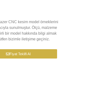
k lazer CNC kesim model örneklerini
macıyla sunulmuştur. Ölçü, malzeme
lirli bir model hakkında bilgi almak
tfen bizimle iletişime geçiniz.
Fiyat Teklifi Al