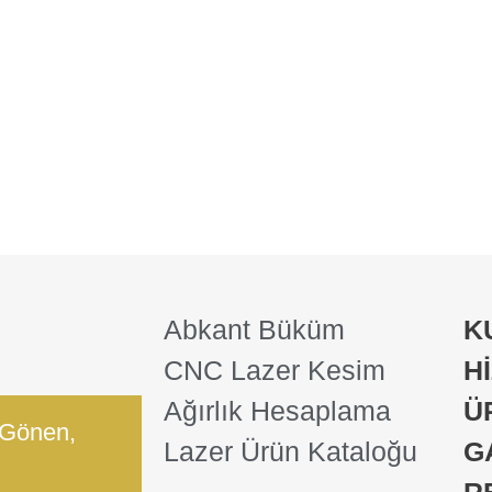
Abkant Büküm
K
CNC Lazer Kesim
H
Ağırlık Hesaplama
Ü
 Gönen,
Lazer Ürün Kataloğu
G