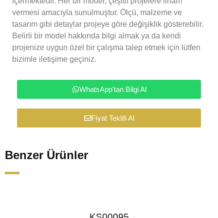
içermektedir. Her bir model, çeşitli projelere ilham
vermesi amacıyla sunulmuştur. Ölçü, malzeme ve
tasarım gibi detaylar projeye göre değişiklik gösterebilir.
Belirli bir model hakkında bilgi almak ya da kendi
projenize uygun özel bir çalışma talep etmek için lütfen
bizimle iletişime geçiniz.
WhatsApp'tan Bilgi Al
Fiyat Teklifi Al
Benzer Ürünler
KS00095