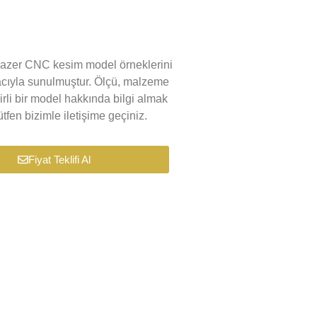
k lazer CNC kesim model örneklerini
macıyla sunulmuştur. Ölçü, malzeme
lirli bir model hakkında bilgi almak
tfen bizimle iletişime geçiniz.
Fiyat Teklifi Al