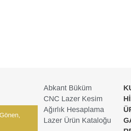
Abkant Büküm
K
CNC Lazer Kesim
H
Ağırlık Hesaplama
Ü
 Gönen,
Lazer Ürün Kataloğu
G