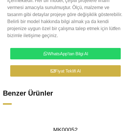
içermektedir. Her bir model, çeşitli projelere ilham
vermesi amacıyla sunulmuştur. Ölçü, malzeme ve
tasarım gibi detaylar projeye göre değişiklik gösterebilir.
Belirli bir model hakkında bilgi almak ya da kendi
projenize uygun özel bir çalışma talep etmek için lütfen
bizimle iletişime geçiniz.
WhatsApp'tan Bilgi Al
Fiyat Teklifi Al
Benzer Ürünler
MK00052