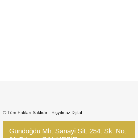
© Tüm Hakları Saklıdır - Hiçyılmaz Dijital
Gündoğdu Mh. Sanayi Sit. 254. Sk. No: