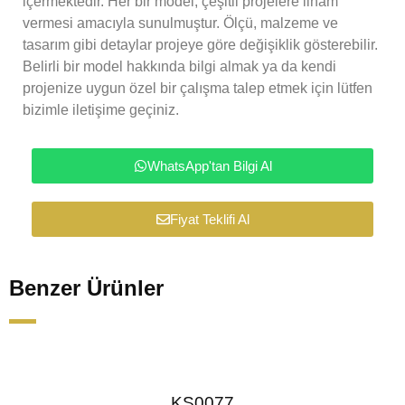
içermektedir. Her bir model, çeşitli projelere ilham
vermesi amacıyla sunulmuştur. Ölçü, malzeme ve
tasarım gibi detaylar projeye göre değişiklik gösterebilir.
Belirli bir model hakkında bilgi almak ya da kendi
projenize uygun özel bir çalışma talep etmek için lütfen
bizimle iletişime geçiniz.
WhatsApp'tan Bilgi Al
Fiyat Teklifi Al
Benzer Ürünler
KS0077