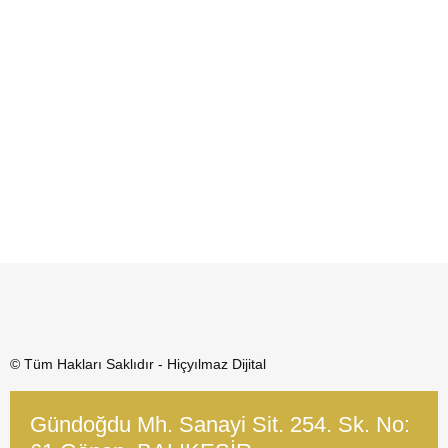
© Tüm Hakları Saklıdır - Hiçyılmaz Dijital
Gündoğdu Mh. Sanayi Sit. 254. Sk. No: