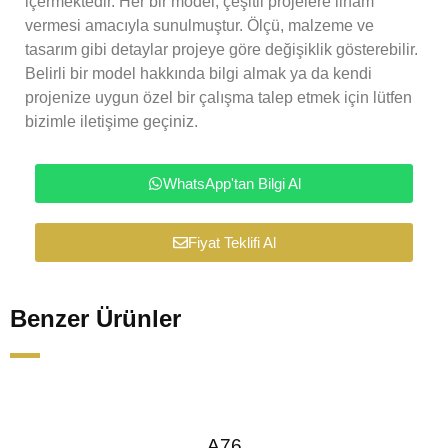
içermektedir. Her bir model, çeşitli projelere ilham
vermesi amacıyla sunulmuştur. Ölçü, malzeme ve
tasarım gibi detaylar projeye göre değişiklik gösterebilir.
Belirli bir model hakkında bilgi almak ya da kendi
projenize uygun özel bir çalışma talep etmek için lütfen
bizimle iletişime geçiniz.
WhatsApp'tan Bilgi Al
Fiyat Teklifi Al
Benzer Ürünler
A76