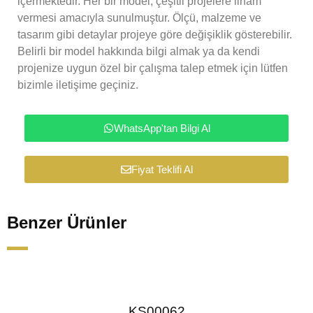
içermektedir. Her bir model, çeşitli projelere ilham
vermesi amacıyla sunulmuştur. Ölçü, malzeme ve
tasarım gibi detaylar projeye göre değişiklik gösterebilir.
Belirli bir model hakkında bilgi almak ya da kendi
projenize uygun özel bir çalışma talep etmek için lütfen
bizimle iletişime geçiniz.
WhatsApp'tan Bilgi Al
Fiyat Teklifi Al
Benzer Ürünler
KS00062