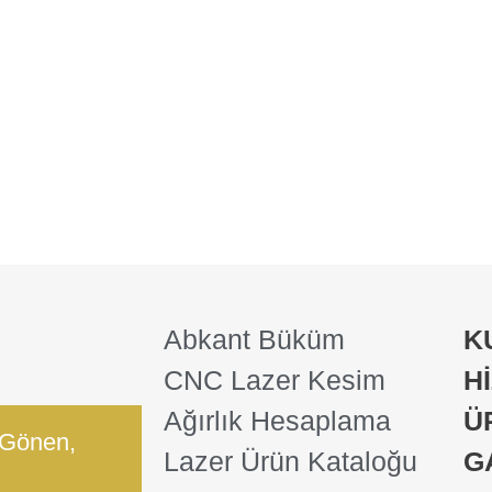
Abkant Büküm
K
CNC Lazer Kesim
H
Ağırlık Hesaplama
Ü
 Gönen,
Lazer Ürün Kataloğu
G