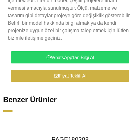
içermektedir. Her bir model, çeşitli projelere ilham
vermesi amacıyla sunulmuştur. Ölçü, malzeme ve
tasarım gibi detaylar projeye göre değişiklik gösterebilir.
Belirli bir model hakkında bilgi almak ya da kendi
projenize uygun özel bir çalışma talep etmek için lütfen
bizimle iletişime geçiniz.
WhatsApp'tan Bilgi Al
Fiyat Teklifi Al
Benzer Ürünler
PAGE180208