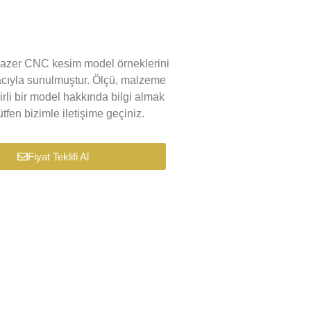
k lazer CNC kesim model örneklerini
macıyla sunulmuştur. Ölçü, malzeme
lirli bir model hakkında bilgi almak
tfen bizimle iletişime geçiniz.
Fiyat Teklifi Al