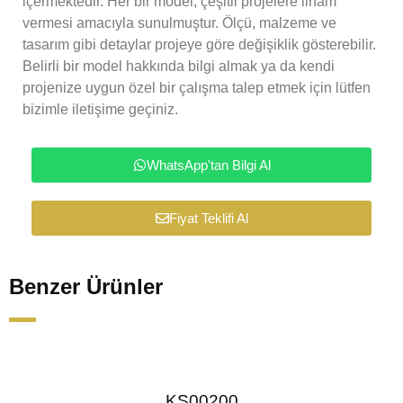
içermektedir. Her bir model, çeşitli projelere ilham
vermesi amacıyla sunulmuştur. Ölçü, malzeme ve
tasarım gibi detaylar projeye göre değişiklik gösterebilir.
Belirli bir model hakkında bilgi almak ya da kendi
projenize uygun özel bir çalışma talep etmek için lütfen
bizimle iletişime geçiniz.
WhatsApp'tan Bilgi Al
Fiyat Teklifi Al
Benzer Ürünler
KS00200