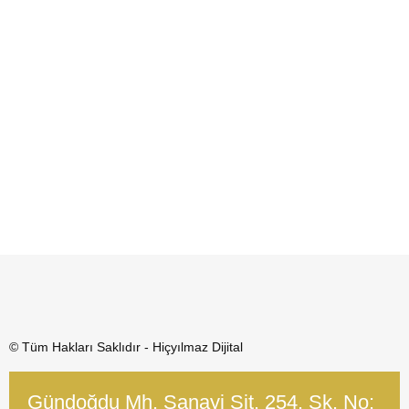
© Tüm Hakları Saklıdır - Hiçyılmaz Dijital
Gündoğdu Mh. Sanayi Sit. 254. Sk. No: