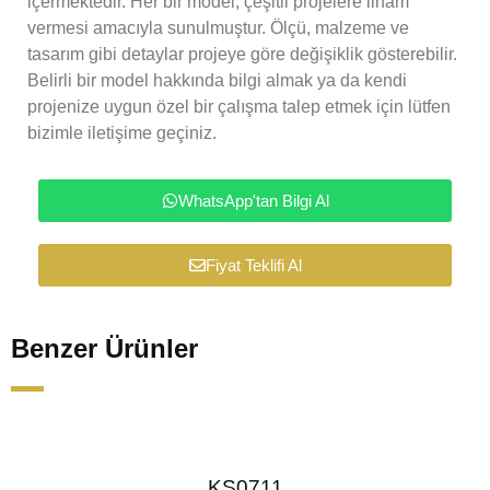
içermektedir. Her bir model, çeşitli projelere ilham
vermesi amacıyla sunulmuştur. Ölçü, malzeme ve
tasarım gibi detaylar projeye göre değişiklik gösterebilir.
Belirli bir model hakkında bilgi almak ya da kendi
projenize uygun özel bir çalışma talep etmek için lütfen
bizimle iletişime geçiniz.
WhatsApp'tan Bilgi Al
Fiyat Teklifi Al
Benzer Ürünler
KS0711