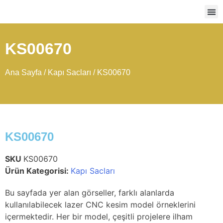
Ağır
KS00670
Ana Sayfa
/
Kapı Sacları
/ KS00670
KS00670
SKU
KS00670
Ürün Kategorisi:
Kapı Sacları
Bu sayfada yer alan görseller, farklı alanlarda
kullanılabilecek lazer CNC kesim model örneklerini
içermektedir. Her bir model, çeşitli projelere ilham