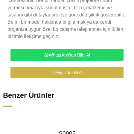
içermektedir. Her bir model, çeşitli projelere ilham
vermesi amacıyla sunulmuştur. Ölçü, malzeme ve
tasarım gibi detaylar projeye göre değişiklik gösterebilir.
Belirli bir model hakkında bilgi almak ya da kendi
projenize uygun özel bir çalışma talep etmek için lütfen
bizimle iletişime geçiniz.
WhatsApp'tan Bilgi Al
Fiyat Teklifi Al
Benzer Ürünler
S0005