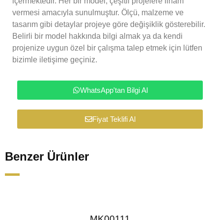
içermektedir. Her bir model, çeşitli projelere ilham
vermesi amacıyla sunulmuştur. Ölçü, malzeme ve
tasarım gibi detaylar projeye göre değişiklik gösterebilir.
Belirli bir model hakkında bilgi almak ya da kendi
projenize uygun özel bir çalışma talep etmek için lütfen
bizimle iletişime geçiniz.
WhatsApp'tan Bilgi Al
Fiyat Teklifi Al
Benzer Ürünler
MK00111