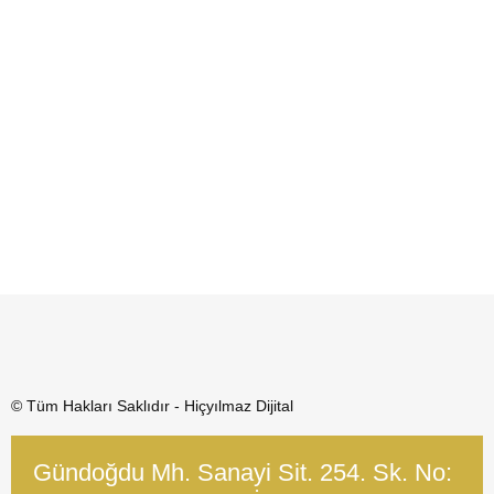
© Tüm Hakları Saklıdır - Hiçyılmaz Dijital
Gündoğdu Mh. Sanayi Sit. 254. Sk. No: