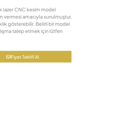
ecek lazer CNC kesim model
lham vermesi amacıyla sunulmuştur.
k gösterebilir. Belirli bir model
lışma talep etmek için lütfen
Fiyat Teklifi Al