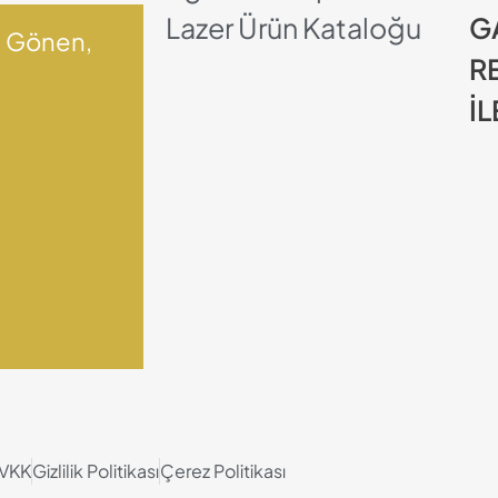
Lazer Ürün Kataloğu
G
1 Gönen,
R
İL
VKK
Gizlilik Politikası
Çerez Politikası