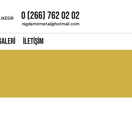
0 (266) 762 02 02
LIKESİR
nigdemirmetal@hotmail.com
Galeri
İletişim