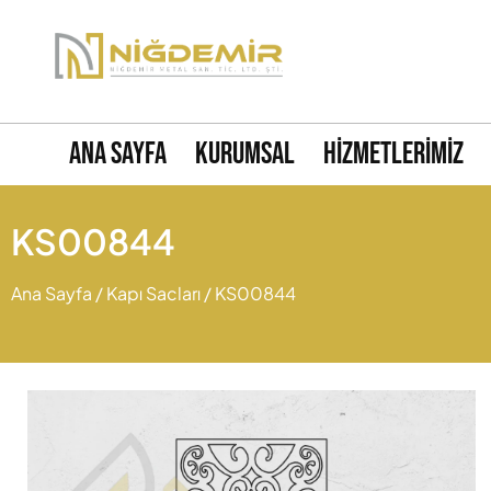
Ana Sayfa
Kurumsal
Hizmetlerimiz
KS00844
Ana Sayfa
/
Kapı Sacları
/ KS00844