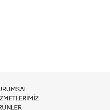
URUMSAL
İZMETLERİMİZ
RÜNLER