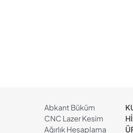
Abkant Büküm
K
CNC Lazer Kesim
H
Ağırlık Hesaplama
Ü