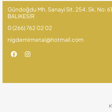
Gündoğdu Mh. Sanayi Sit. 254. Sk. No: 6
BALIKESİR
0 (266) 762 02 02
nigdemirmetal@hotmail.com
K