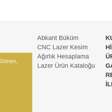
Abkant Büküm
K
CNC Lazer Kesim
H
Ağırlık Hesaplama
Ü
 Gönen,
Lazer Ürün Kataloğu
G
R
İ