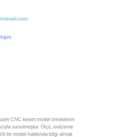
hotmail.com
etişim
k lazer CNC kesim model örneklerini
macıyla sunulmuştur. Ölçü, malzeme
lirli bir model hakkında bilgi almak