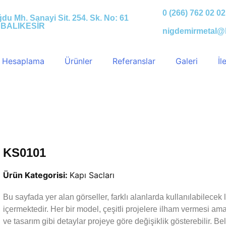
0 (266) 762 02 02
u Mh. Sanayi Sit. 254. Sk. No: 61
 BALIKESİR
nigdemirmetal@
k Hesaplama
Ürünler
Referanslar
Galeri
İl
KS0101
Ürün Kategorisi:
Kapı Sacları
Bu sayfada yer alan görseller, farklı alanlarda kullanılabilece
içermektedir. Her bir model, çeşitli projelere ilham vermesi a
ve tasarım gibi detaylar projeye göre değişiklik gösterebilir. Be