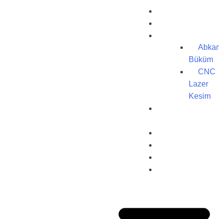
Ana Sayfa
Kurumsal
Hizmetlerimiz
Abkan
Büküm
CNC
Lazer
Kesim
Ağırlık
Hesaplama
Ürünler
Referanslar
Galeri
İletişim