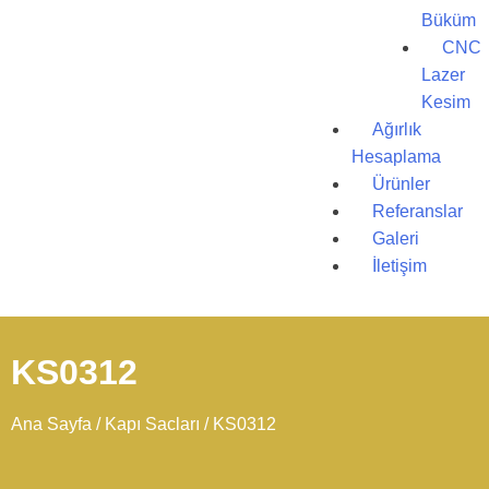
Büküm
CNC
Lazer
Kesim
Ağırlık
Hesaplama
Ürünler
Referanslar
Galeri
İletişim
KS0312
Ana Sayfa
/
Kapı Sacları
/ KS0312