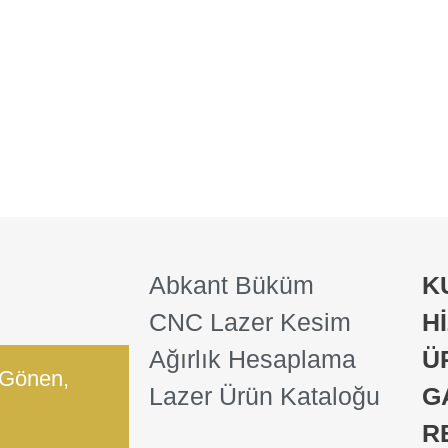
Abkant Büküm
K
CNC Lazer Kesim
H
Ağırlık Hesaplama
Ü
 Gönen,
Lazer Ürün Kataloğu
G
R