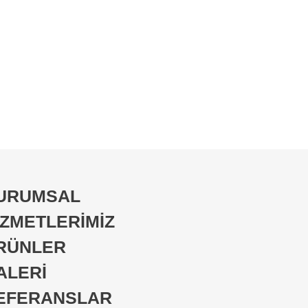
URUMSAL
İZMETLERİMİZ
RÜNLER
ALERİ
EFERANSLAR