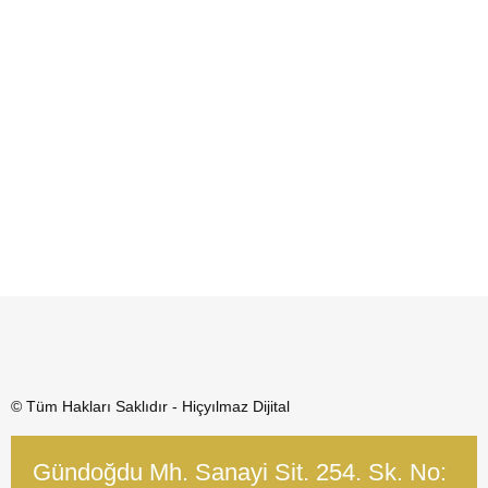
© Tüm Hakları Saklıdır - Hiçyılmaz Dijital
Gündoğdu Mh. Sanayi Sit. 254. Sk. No: