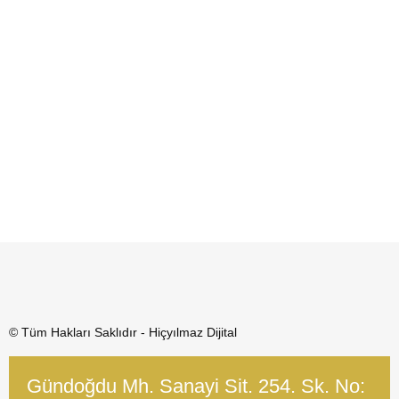
© Tüm Hakları Saklıdır - Hiçyılmaz Dijital
Gündoğdu Mh. Sanayi Sit. 254. Sk. No: