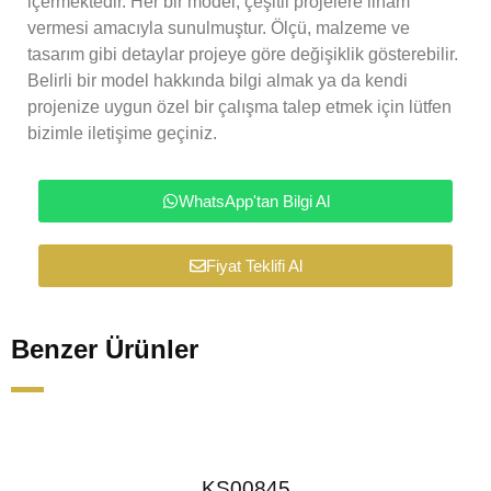
içermektedir. Her bir model, çeşitli projelere ilham
vermesi amacıyla sunulmuştur. Ölçü, malzeme ve
tasarım gibi detaylar projeye göre değişiklik gösterebilir.
Belirli bir model hakkında bilgi almak ya da kendi
projenize uygun özel bir çalışma talep etmek için lütfen
bizimle iletişime geçiniz.
WhatsApp'tan Bilgi Al
Fiyat Teklifi Al
Benzer Ürünler
KS00845