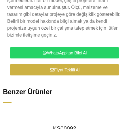
içermektedir. Her bir model, çeşitli projelere ilham
vermesi amacıyla sunulmuştur. Ölçü, malzeme ve
tasarım gibi detaylar projeye göre değişiklik gösterebilir.
Belirli bir model hakkında bilgi almak ya da kendi
projenize uygun özel bir çalışma talep etmek için lütfen
bizimle iletişime geçiniz.
WhatsApp'tan Bilgi Al
Fiyat Teklifi Al
Benzer Ürünler
KS00092