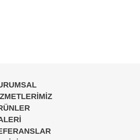
URUMSAL
İZMETLERİMİZ
RÜNLER
ALERİ
EFERANSLAR