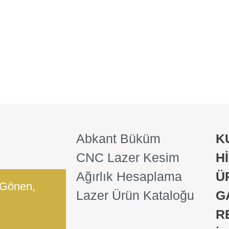
Abkant Büküm
K
CNC Lazer Kesim
H
Ağırlık Hesaplama
Ü
 Gönen,
Lazer Ürün Kataloğu
G
R