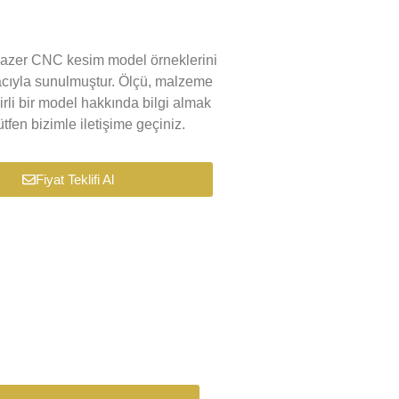
k lazer CNC kesim model örneklerini
macıyla sunulmuştur. Ölçü, malzeme
lirli bir model hakkında bilgi almak
tfen bizimle iletişime geçiniz.
Fiyat Teklifi Al