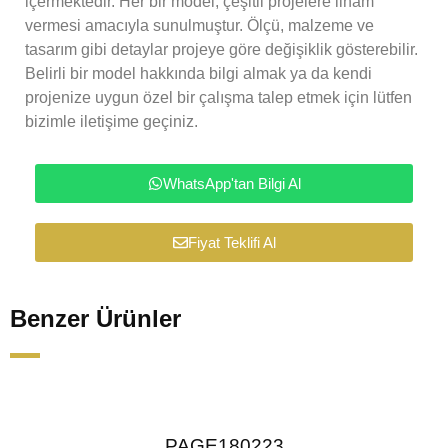
içermektedir. Her bir model, çeşitli projelere ilham
vermesi amacıyla sunulmuştur. Ölçü, malzeme ve
tasarım gibi detaylar projeye göre değişiklik gösterebilir.
Belirli bir model hakkında bilgi almak ya da kendi
projenize uygun özel bir çalışma talep etmek için lütfen
bizimle iletişime geçiniz.
WhatsApp'tan Bilgi Al
Fiyat Teklifi Al
Benzer Ürünler
PAGE180223