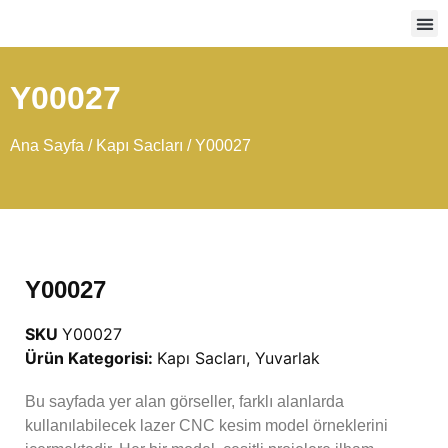
Ağır
Y00027
Ana Sayfa
/
Kapı Sacları
/ Y00027
Y00027
SKU
Y00027
Ürün Kategorisi:
Kapı Sacları
,
Yuvarlak
Bu sayfada yer alan görseller, farklı alanlarda
kullanılabilecek lazer CNC kesim model örneklerini