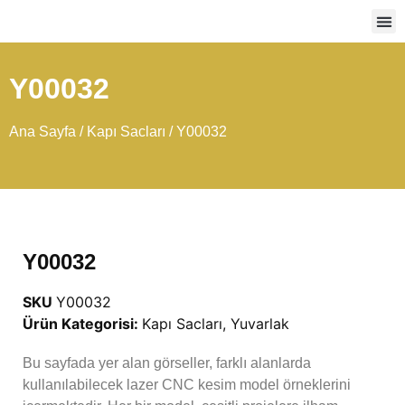
Ağır
Y00032
Ana Sayfa
/
Kapı Sacları
/ Y00032
Y00032
SKU
Y00032
Ürün Kategorisi:
Kapı Sacları
,
Yuvarlak
Bu sayfada yer alan görseller, farklı alanlarda
kullanılabilecek lazer CNC kesim model örneklerini