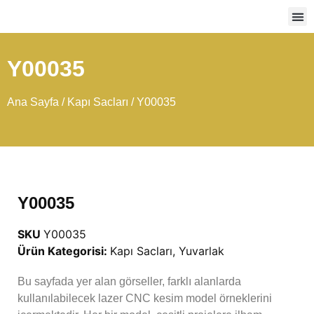
Ağır
Y00035
Ana Sayfa
/
Kapı Sacları
/ Y00035
Y00035
SKU
Y00035
Ürün Kategorisi:
Kapı Sacları
,
Yuvarlak
Bu sayfada yer alan görseller, farklı alanlarda
kullanılabilecek lazer CNC kesim model örneklerini