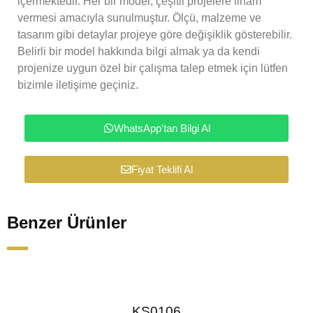
içermektedir. Her bir model, çeşitli projelere ilham
vermesi amacıyla sunulmuştur. Ölçü, malzeme ve
tasarım gibi detaylar projeye göre değişiklik gösterebilir.
Belirli bir model hakkında bilgi almak ya da kendi
projenize uygun özel bir çalışma talep etmek için lütfen
bizimle iletişime geçiniz.
WhatsApp'tan Bilgi Al
Fiyat Teklifi Al
Benzer Ürünler
KS0106