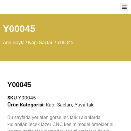
Ağır
Y00045
Ana Sayfa
/
Kapı Sacları
/ Y00045
Y00045
SKU
Y00045
Ürün Kategorisi:
Kapı Sacları
,
Yuvarlak
Bu sayfada yer alan görseller, farklı alanlarda
kullanılabilecek lazer CNC kesim model örneklerini