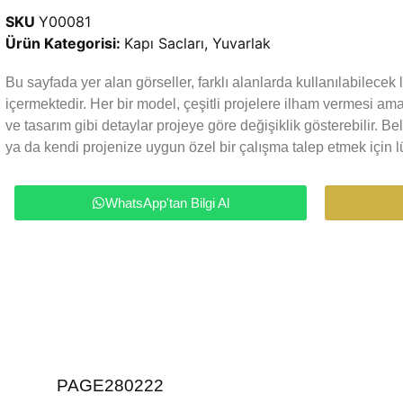
SKU
Y00081
Ürün Kategorisi:
Kapı Sacları
,
Yuvarlak
Bu sayfada yer alan görseller, farklı alanlarda kullanılabilece
içermektedir. Her bir model, çeşitli projelere ilham vermesi a
ve tasarım gibi detaylar projeye göre değişiklik gösterebilir. Be
ya da kendi projenize uygun özel bir çalışma talep etmek için lü
WhatsApp'tan Bilgi Al
PAGE280222