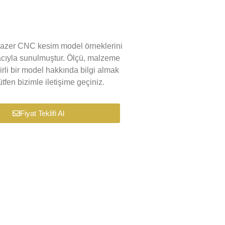
k lazer CNC kesim model örneklerini
macıyla sunulmuştur. Ölçü, malzeme
lirli bir model hakkında bilgi almak
tfen bizimle iletişime geçiniz.
Fiyat Teklifi Al