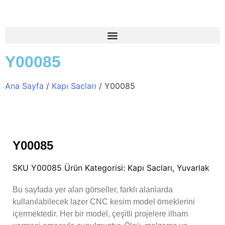
Y00085
Ana Sayfa
/
Kapı Sacları
/ Y00085
Y00085
SKU
Y00085
Ürün Kategorisi:
Kapı Sacları
,
Yuvarlak
Bu sayfada yer alan görseller, farklı alanlarda
kullanılabilecek lazer CNC kesim model örneklerini
içermektedir. Her bir model, çeşitli projelere ilham