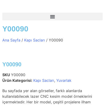
Y00090
Ana Sayfa
/
Kapı Sacları
/ Y00090
Y00090
SKU
Y00090
Ürün Kategorisi:
Kapı Sacları
,
Yuvarlak
Bu sayfada yer alan görseller, farklı alanlarda
kullanılabilecek lazer CNC kesim model örneklerini
içermektedir. Her bir model, çeşitli projelere ilham