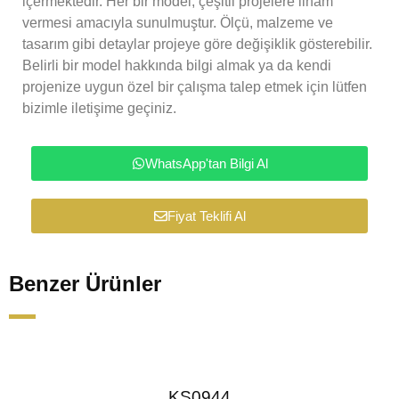
içermektedir. Her bir model, çeşitli projelere ilham
vermesi amacıyla sunulmuştur. Ölçü, malzeme ve
tasarım gibi detaylar projeye göre değişiklik gösterebilir.
Belirli bir model hakkında bilgi almak ya da kendi
projenize uygun özel bir çalışma talep etmek için lütfen
bizimle iletişime geçiniz.
WhatsApp'tan Bilgi Al
Fiyat Teklifi Al
Benzer Ürünler
KS0944