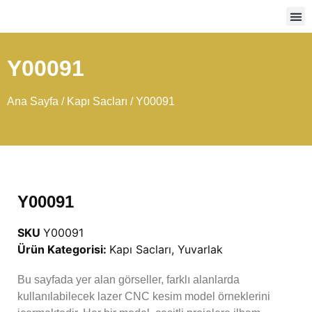
Ağır
Y00091
Ana Sayfa
/
Kapı Sacları
/ Y00091
Y00091
SKU
Y00091
Ürün Kategorisi:
Kapı Sacları
,
Yuvarlak
Bu sayfada yer alan görseller, farklı alanlarda
kullanılabilecek lazer CNC kesim model örneklerini