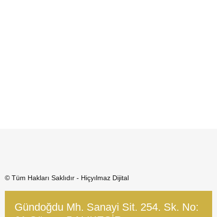
© Tüm Hakları Saklıdır - Hiçyılmaz Dijital
Gündoğdu Mh. Sanayi Sit. 254. Sk. No: