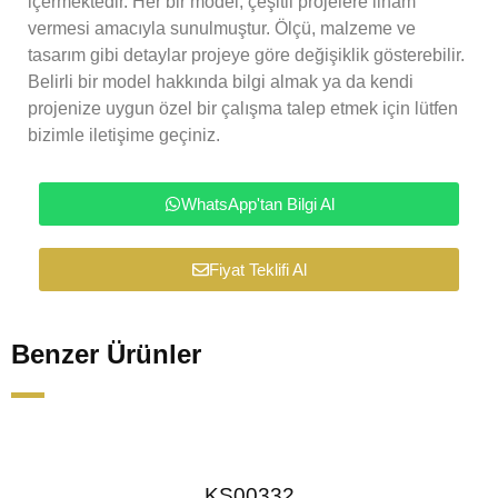
içermektedir. Her bir model, çeşitli projelere ilham
vermesi amacıyla sunulmuştur. Ölçü, malzeme ve
tasarım gibi detaylar projeye göre değişiklik gösterebilir.
Belirli bir model hakkında bilgi almak ya da kendi
projenize uygun özel bir çalışma talep etmek için lütfen
bizimle iletişime geçiniz.
WhatsApp'tan Bilgi Al
Fiyat Teklifi Al
Benzer Ürünler
KS00332