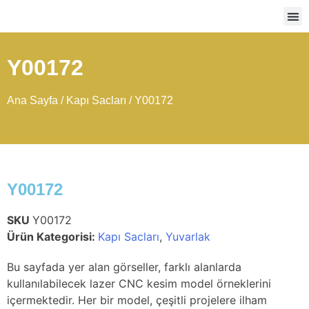
Ağır
Y00172
Ana Sayfa
/
Kapı Sacları
/ Y00172
Y00172
SKU
Y00172
Ürün Kategorisi:
Kapı Sacları
,
Yuvarlak
Bu sayfada yer alan görseller, farklı alanlarda
kullanılabilecek lazer CNC kesim model örneklerini
içermektedir. Her bir model, çeşitli projelere ilham