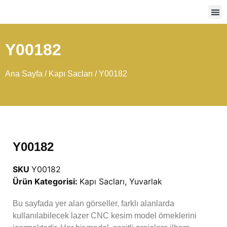
Ağır
Y00182
Ana Sayfa
/
Kapı Sacları
/ Y00182
Y00182
SKU
Y00182
Ürün Kategorisi:
Kapı Sacları
,
Yuvarlak
Bu sayfada yer alan görseller, farklı alanlarda
kullanılabilecek lazer CNC kesim model örneklerini