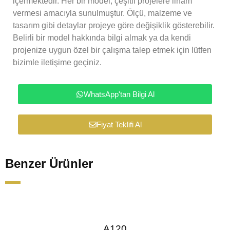
içermektedir. Her bir model, çeşitli projelere ilham
vermesi amacıyla sunulmuştur. Ölçü, malzeme ve
tasarım gibi detaylar projeye göre değişiklik gösterebilir.
Belirli bir model hakkında bilgi almak ya da kendi
projenize uygun özel bir çalışma talep etmek için lütfen
bizimle iletişime geçiniz.
WhatsApp'tan Bilgi Al
Fiyat Teklifi Al
Benzer Ürünler
A120