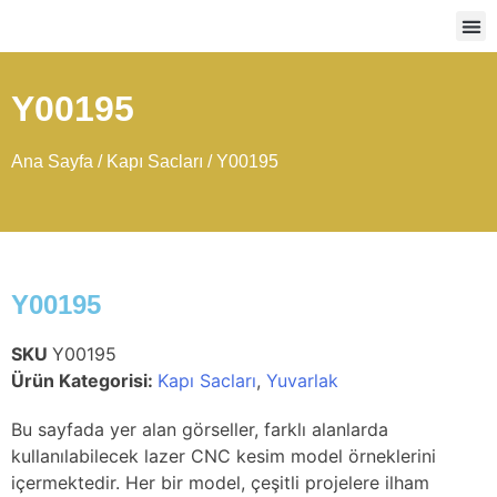
Ağır
Y00195
Ana Sayfa
/
Kapı Sacları
/ Y00195
Y00195
SKU
Y00195
Ürün Kategorisi:
Kapı Sacları
,
Yuvarlak
Bu sayfada yer alan görseller, farklı alanlarda
kullanılabilecek lazer CNC kesim model örneklerini
içermektedir. Her bir model, çeşitli projelere ilham