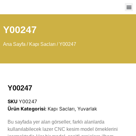
Ağır
Y00247
Ana Sayfa
/
Kapı Sacları
/ Y00247
Y00247
SKU
Y00247
Ürün Kategorisi:
Kapı Sacları
,
Yuvarlak
Bu sayfada yer alan görseller, farklı alanlarda
kullanılabilecek lazer CNC kesim model örneklerini