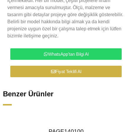
içermektedir. Her bir model, çeşitli projelere ilham
vermesi amacıyla sunulmuştur. Ölçü, malzeme ve
tasarım gibi detaylar projeye göre değişiklik gösterebilir.
Belirli bir model hakkında bilgi almak ya da kendi
projenize uygun özel bir çalışma talep etmek için lütfen
bizimle iletişime geçiniz.
WhatsApp'tan Bilgi Al
Fiyat Teklifi Al
Benzer Ürünler
PAGE140100