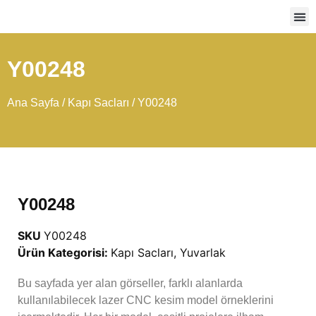
Ağır
Y00248
Ana Sayfa
/
Kapı Sacları
/ Y00248
Y00248
SKU
Y00248
Ürün Kategorisi:
Kapı Sacları
,
Yuvarlak
Bu sayfada yer alan görseller, farklı alanlarda
kullanılabilecek lazer CNC kesim model örneklerini