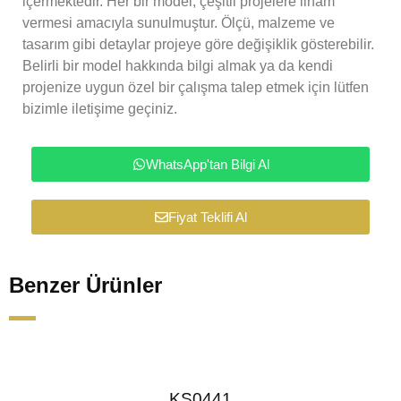
içermektedir. Her bir model, çeşitli projelere ilham
vermesi amacıyla sunulmuştur. Ölçü, malzeme ve
tasarım gibi detaylar projeye göre değişiklik gösterebilir.
Belirli bir model hakkında bilgi almak ya da kendi
projenize uygun özel bir çalışma talep etmek için lütfen
bizimle iletişime geçiniz.
WhatsApp'tan Bilgi Al
Fiyat Teklifi Al
Benzer Ürünler
KS0441